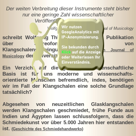
Der weiten Verbreitung dieser Instrumente steht bisher
nur eine geringe Zahl wissenschaftlicher
Veröffentlichungen gegenüber
Wolfgang Thies, European Journal of Musicology
schreibt Wolfgang Thies 2010 in seiner Publikation
über Stereofone Synthese von
Klangschalenschwingungen im
European Journal of
der Universität Bern.
Musicology
Ein Verzicht auf die gewohnte wissenschaftliche
Basis ist für uns moderne und wissenschafts-
orientierte Menschen befremdlich, indes, benötigen
wir im Fall der Klangschalen eine solche Grundlage
tatsächlich?
Abgesehen von neuzeitlichen Glasklangschalen
werden Klangschalen geschmiedet, frühe Funde aus
Indien und Ägypten lassen schlussfolgern, dass die
Schmiedekunst vor über 5.000 Jahren hier entstanden
ist.
(Geschichte des Schmiedehandwerks)