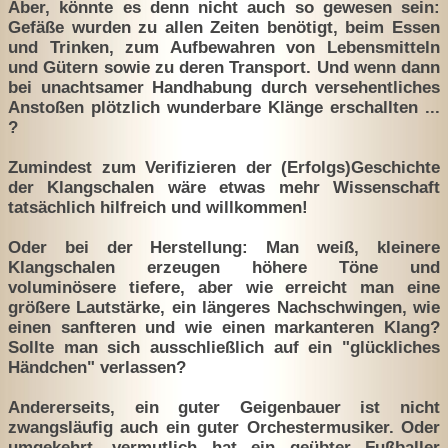
Aber, könnte es denn nicht auch so gewesen sein:
Gefäße wurden zu allen Zeiten benötigt, beim Essen
und Trinken, zum Aufbewahren von Lebensmitteln
und Gütern sowie zu deren Transport. Und wenn dann
bei unachtsamer Handhabung durch versehentliches
Anstoßen plötzlich wunderbare Klänge erschallten ...
?
Zumindest zum Verifizieren der (Erfolgs)Geschichte
der Klangschalen wäre etwas mehr Wissenschaft
tatsächlich hilfreich und willkommen!
Oder bei der Herstellung: Man weiß, kleinere
Klangschalen erzeugen höhere Töne und
voluminösere tiefere, aber wie erreicht man eine
größere Lautstärke, ein längeres Nachschwingen, wie
einen sanfteren und wie einen markanteren Klang?
Sollte man sich ausschließlich auf ein "glückliches
Händchen" verlassen?
Andererseits, ein guter Geigenbauer ist nicht
zwangsläufig auch ein guter Orchestermusiker. Oder
umgekehrt, vermutlich hat ein geübter Fußballer